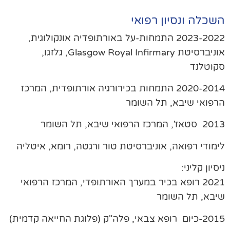
שכלה ונסיון רפואי
2023-2022 התמחות-על באורתופדיה אונקולוגית,
אוניברסיטת Glasgow Royal Infirmary, גלזגו,
וטלנד
2020-2014 התמחות בכירורגיה אורתופדית, המרכז
פואי שיבא, תל השומר
', המרכז הרפואי שיבא, תל השומר
מודי רפואה, אוניברסיטת טור ורגטה, רומא, איטליה
סיון קליני:
2021 רופא בכיר במערך האורתופדי, המרכז הרפואי
בא, תל השומר
2015-כיום רופא צבאי, פלה"ק (פלוגת החייאה קדמית)