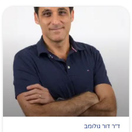
ד״ר דור גולומב