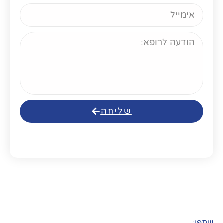
שליחה
שתפו: