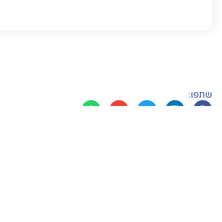
שתפו:
ניווט באתר
דף הבית
הרופאים שלנו
מרפאות חדשניות לרופאים מומחים
המרכזים שלנו
השכרת מרפאות