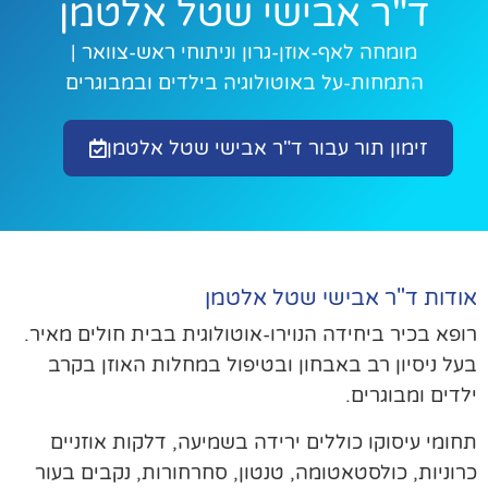
ד"ר אבישי שטל אלטמן
מומחה לאף-אוזן-גרון וניתוחי ראש-צוואר |
התמחות-על באוטולוגיה בילדים ובמבוגרים
זימון תור עבור ד"ר אבישי שטל אלטמן
ודות ד"ר אבישי שטל אלטמן
פא בכיר ביחידה הנוירו-אוטולוגית בבית חולים מאיר.
ל ניסיון רב באבחון ובטיפול במחלות האוזן בקרב
דים ומבוגרים.
ומי עיסוקו כוללים ירידה בשמיעה, דלקות אוזניים
וניות, כולסטאטומה, טנטון, סחרחורות, נקבים בעור