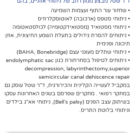
ר שטל מבצע מגוון רחב של ניתוחי אוזניים, בהם
שחזור עור התוף ועצמות השמיעה
ניתוחי סטפס (ארכובה) לאוטוסקלרוזיס
ניתוחי מסטואיד (מסטואידקטומיה) לכולסטאטומה
ניתוחים להסרת גידולים בתעלת השמע החיצונית, אוזן
כונה ופנימית
יתוחי שתלים מעוגני עצם (BAHA, Bonebridge)
• ניתוחים לטיפול בסחרחורת כגון endolymphatic sac
decompression, labyrinthectomy,superi
semicircular canal dehiscence repa
קביל לעשייה הקלינית והכירורגית, ד"ר שטל עוסק גם
חקר רפואי . מחקרים שפרסם בשנים האחרונות עסקו
בשיתוק עצב הפנים (Bell’s palsy), ניתוחי אא"ג בילדים
יתוחי בלוטת התריס.