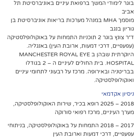
גר לימודי המשך ברפואת עיניים באוניברסיטת תל
ביב
מוסמך MHA במנהל מערכות בריאות אוניברסיטת בן
ריון בנגב
ד״ר צונץ בוגר 2 תוכניות התמחות על באוקולופלסטיקה
פעפיים, דרכי דמעות, ארובת העין) באנגליה.
היוקרתית שבהן ב MANCHESTER ROYAL EYE
HOSPITAL. בית החולים לעיניים ה – 2 בגודלו
ריטניה ובאירופה. מרכז על רבעוני לתחומי עיניים
וקולופלסטיקה.
סיון אקדמאי
2018 – 2025 רופא בכיר, שירות האוקולופלסטיקה,
רך העיניים, מרכז רפואי סורוקה
2017 – 2018 התמחות על באוקולופלסטיקה, בניתוחי
עפיים, דרכי דמעות וארובת העין