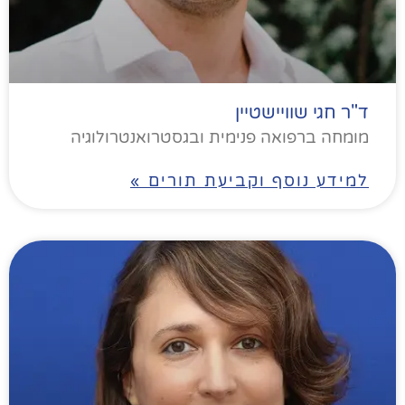
ד"ר חגי שוויישטיין
מומחה ברפואה פנימית ובגסטרואנטרולוגיה
למידע נוסף וקביעת תורים »