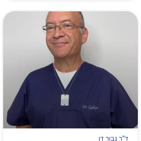
ד”ר גבור דן