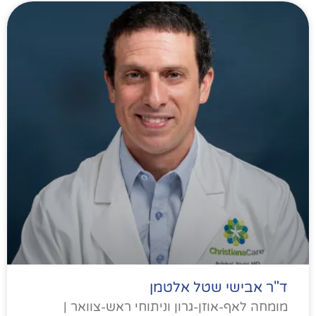
ד"ר אבישי שטל אלטמן
מומחה לאף-אוזן-גרון וניתוחי ראש-צוואר |